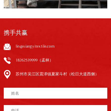
携手共赢
lin@xiangyitextile.com
18262539999（孟林）
苏州市吴江区震泽镇夏家斗村（松日大道西侧）